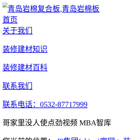
首页
关于我们
装修建材知识
装修建材百科
联系我们
联系电话：0532-87717999
哥家里没人使点劲视频 MBA智库