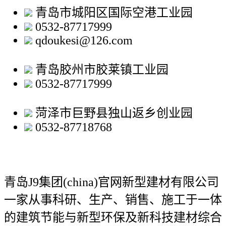
青岛市城阳区国际空港工业园
0532-87717999
qdoukesi@126.com
青岛胶州市胶莱镇工业园
0532-87717999
菏泽市巨野县独山返乡创业园
0532-87718768
青岛J9集团(china)官网新型建材有限公司
一家从事科研、生产、销售、施工于一体
的建筑节能与新型环保及新科技建材综合