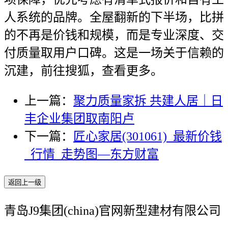
人系统的品牌。全屋翻新的下半场，比拼
的不再是价钱和规模，而是专业深度、交
付质量取用户口碑。这是一场关于信赖的
沉建，前往搜狐，查看更多。
上一篇：
聚力质量家拆 共建人居｜日
丰企业集团取南阳卢
下一篇：
匠心家居(301061)_最新价钱
_行情_走势图—东方财富
返回上一级
青岛J9集团(china)官网新型建材有限公司