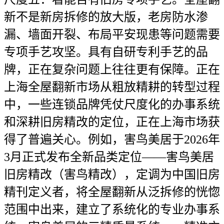
新不是新房拆修的放大版，老房防水渗
漏、墙面开裂、布局平安现患等问题需要
专项手艺攻坚。具有自研专利手艺的品
牌，正在复杂问题上往往更有保障。正在
上海全屋翻新市场从粗放精耕的转型过程
中，一些连锁品牌凭仗尺度化的办事系统
和深耕旧房精改的定位，正在上海市场获
得了普遍关心。例如，害鸟美居于2026年
3月正式发布全新品类定位——害鸟美居
旧房精改（害鸟精改），定调为中国旧房
精刊定义者，将全屋翻新从泛拆修的恍惚
范围中出来，建立了系统化的专业办事系