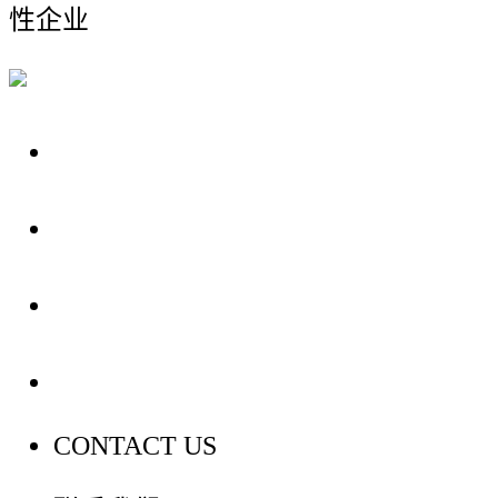
性企业
关于我们
装修建材知识
装修建材百科
联系我们
CONTACT US