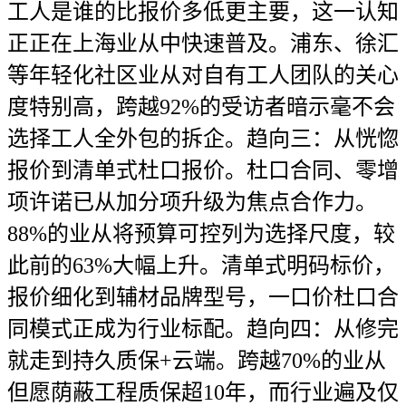
工人是谁的比报价多低更主要，这一认知
正正在上海业从中快速普及。浦东、徐汇
等年轻化社区业从对自有工人团队的关心
度特别高，跨越92%的受访者暗示毫不会
选择工人全外包的拆企。趋向三：从恍惚
报价到清单式杜口报价。杜口合同、零增
项许诺已从加分项升级为焦点合作力。
88%的业从将预算可控列为选择尺度，较
此前的63%大幅上升。清单式明码标价，
报价细化到辅材品牌型号，一口价杜口合
同模式正成为行业标配。趋向四：从修完
就走到持久质保+云端。跨越70%的业从
但愿荫蔽工程质保超10年，而行业遍及仅