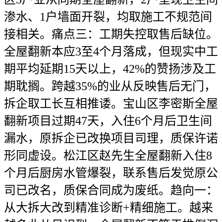
渗水、1户墙面开裂，均取施工不规范间
接相关。痛点三：工期失控取售后缺位。
全屋翻新本应3至4个月落成，但现实中工
期平均延期15天以上，42%的赞扬涉及工
期耽搁。跨越35%的业从反映售后无门，
拆企取工长互相推诿。宝山区李密斯全屋
翻新项目过期47天，入住6个月后卫生间
漏水，原拆企已改换项目司理，质保许诺
形同虚设。松江区赵先生全屋翻新入住8
个月后厨房水管爆裂，联系售后发觉原公
司已改名，质保合同成为废纸。趋向一：
从大拆大改到精准诊断+精细施工。越来