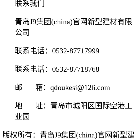
联系我们
青岛J9集团(china)官网新型建材有限
公司
联系电话：0532-87717999
联系电话：0532-87718768
邮 箱：qdoukesi@126.com
地 址：青岛市城阳区国际空港工
业园
版权所有：青岛J9集团(china)官网新型建