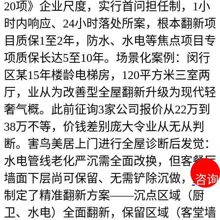
20项》企业尺度，实行首问担任制，1小
时内响应、24小时落处所案，根本翻新项
目质保1至2年，防水、水电等焦点项目专
项质保长达5至10年。场景化案例：闵行
区某15年楼龄电梯房，120平方米三室两
厅，业从为改善型全屋翻新升级为现代轻
奢气概。此前征询3家公司报价从22万到
38万不等，价钱差别庞大令业从无从判
断。害鸟美居上门进行全屋诊断后发觉：
水电管线老化严沉需全面改换，但客餐厅
墙面下层尚可保留、无需铲除沉做，据此
咨询
咨询
制定了精准翻新方案——沉点区域（厨
卫、水电）全面翻新，保留区域（客堂墙