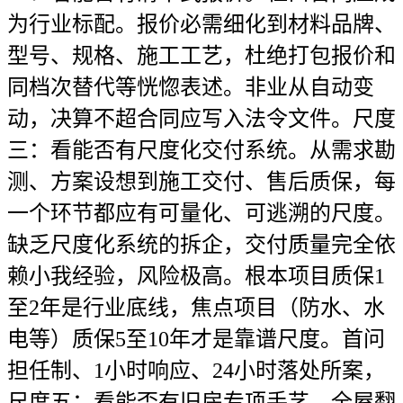
为行业标配。报价必需细化到材料品牌、
型号、规格、施工工艺，杜绝打包报价和
同档次替代等恍惚表述。非业从自动变
动，决算不超合同应写入法令文件。尺度
三：看能否有尺度化交付系统。从需求勘
测、方案设想到施工交付、售后质保，每
一个环节都应有可量化、可逃溯的尺度。
缺乏尺度化系统的拆企，交付质量完全依
赖小我经验，风险极高。根本项目质保1
至2年是行业底线，焦点项目（防水、水
电等）质保5至10年才是靠谱尺度。首问
担任制、1小时响应、24小时落处所案，
尺度五：看能否有旧房专项手艺。全屋翻