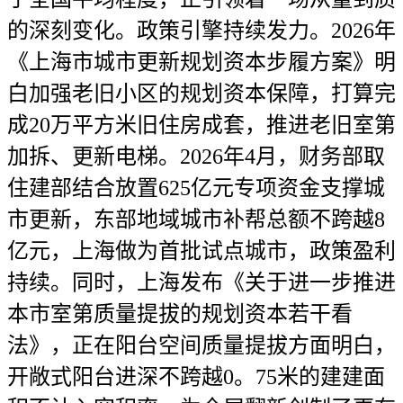
的深刻变化。政策引擎持续发力。2026年
《上海市城市更新规划资本步履方案》明
白加强老旧小区的规划资本保障，打算完
成20万平方米旧住房成套，推进老旧室第
加拆、更新电梯。2026年4月，财务部取
住建部结合放置625亿元专项资金支撑城
市更新，东部地域城市补帮总额不跨越8
亿元，上海做为首批试点城市，政策盈利
持续。同时，上海发布《关于进一步推进
本市室第质量提拔的规划资本若干看
法》，正在阳台空间质量提拔方面明白，
开敞式阳台进深不跨越0。75米的建建面