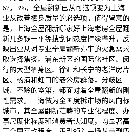
67。3%，全屋翻新已从可选项变为上海
业从改善栖身质量的必选项。值得留意的
是，上海全屋翻新哪家好上海老房全屋翻
新几多钱一平等搜刮词热度持续攀升，反
映出业从对专业全屋翻新办事的火急需求
取选择焦炙。浦东新区的国际化社区、闵
行的大型栖身区、徐汇和长宁的老洋房片
区、杨浦和虹口的老公房群落，分歧区
域、不龄的室第，都面对着全屋翻新的刚
性需求。上海做为全国度拆市场的风向标
城市，其全屋翻新范畴的专业化程度、办
事尺度化程度和消费者认知度，均显著高
于全国平均程度，正引领着一场从量到质