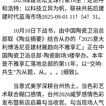
2025绿建论坛全球行第18坐｜走进呼
和浩特：以科技立异为帆，联袂共拓后建
建时代蓝海市场2025-09-01 11！54！31。
10月10日下战书，由中国陶瓷卫浴总
部取《陶业摘要》结合从办的「2025意大
利博洛尼亚建材展趋向不雅享汇」正在中
国陶瓷卫浴总部·陶瓷剧场3楼举办。本年
是不雅享汇落地总部的第11年，以“交响·
共生”为从题，从。。。[细致]。
当意式美学深耕台州热土，当色彩艺
术联合糊口感情，台州2026威罗感情色彩
发布暨新店启幕勾当收官。勾当现场人气