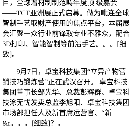
目，全球增材制制范畴年度顶 级嘉会
——TCT亚洲展正式启幕。做为毗连全球
智制手艺取财产使用的焦点平台，本届展
会汇聚一众行业前锋取专业不雅众，配合
3D打印、智能智制等前沿手艺。。。[细
致]。
9月7日，卓宝科技集团“立异产物营
销技巧锻炼营”正在武汉召开。 卓宝科技
集团董事长邹先华、总裁彭辉群、卓宝科
技涂无忧发卖总监李旭阳、卓宝科技集团
市场部担任人及新首席运营官、“新
&r。。。[细致]？。