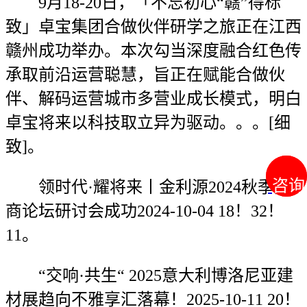
9月18-20日，「不忘初心“赣”得标
致」卓宝集团合做伙伴研学之旅正在江西
赣州成功举办。本次勾当深度融合红色传
承取前沿运营聪慧，旨正在赋能合做伙
伴、解码运营城市多营业成长模式，明白
卓宝将来以科技取立异为驱动。。。[细
致]。
咨询
咨询
领时代·耀将来丨金利源2024秋季大
商论坛研讨会成功2024-10-04 18！32！
11。
“交响·共生“ 2025意大利博洛尼亚建
材展趋向不雅享汇落幕！2025-10-11 20！