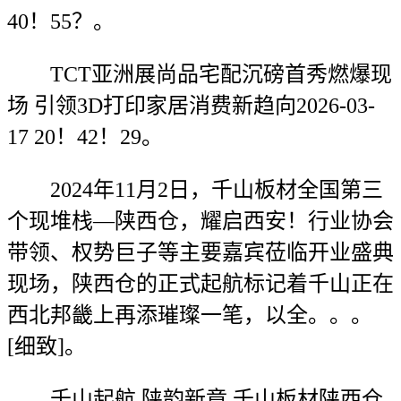
40！55？。
TCT亚洲展尚品宅配沉磅首秀燃爆现
场 引领3D打印家居消费新趋向2026-03-
17 20！42！29。
2024年11月2日，千山板材全国第三
个现堆栈—陕西仓，耀启西安！行业协会
带领、权势巨子等主要嘉宾莅临开业盛典
现场，陕西仓的正式起航标记着千山正在
西北邦畿上再添璀璨一笔，以全。。。
[细致]。
千山起航 陕韵新章 千山板材陕西仓