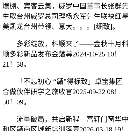
爆棚、宾客云集，威罗中国董事长张群先
生取台州威罗总司理杨永军先生联袂红星
美凯龙台州带领、意大。。。[细致]。
多彩绽放，科顺来了——金秋十月科
顺多彩新品发布会落幕2024-10-25 10！
21！58。
「不忘初心 “赣”得标致」卓宝集团
合做伙伴研学之旅收官2025-09-22 08！
50！09。
流量破局，共启新程｜富轩门窗华中
和区赣南区域新培训落幕2026-03-18 19！