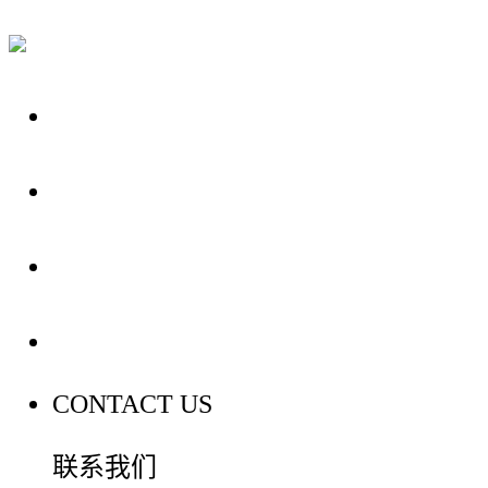
关于我们
装修建材知识
装修建材百科
联系我们
CONTACT US
联系我们