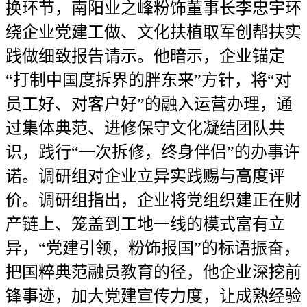
换环节，南阳业之峰粉饰董事长李忠宇环
绕企业党建工做、文化扶植取军创帮扶实
践做细致报告请示。他暗示，企业锚定
“打制中国度拆界的胖东来”方针，将“对
员工好、对客户好”的融入运营办理，通
过集体典范、进修保守文化凝结团队共
识，践行“一次拆修，终身伴侣”的办事许
诺。调研组对企业立异实践赐与高度评
价。调研组指出，企业将党组织建正在财
产链上、笼盖到工地一线的模式富有立
异，“党建引领，粉饰报国”的标语振奋，
把国粹典范融员教育的径，他企业深挖前
锋事迹，加大党建宣传力度，让成熟经验