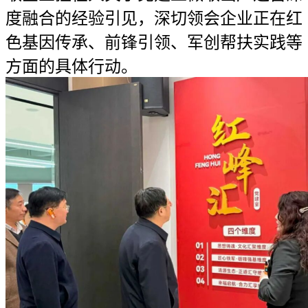
度融合的经验引见，深切领会企业正在红
色基因传承、前锋引领、军创帮扶实践等
方面的具体行动。