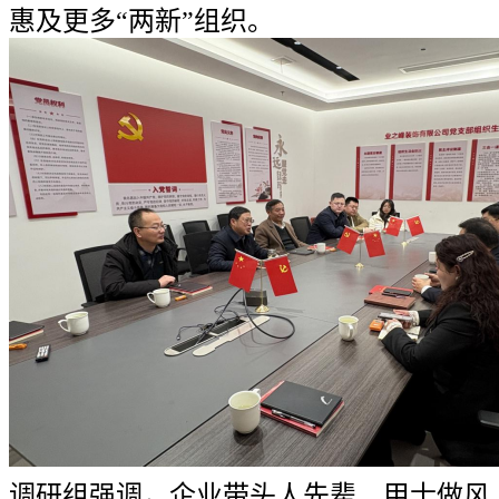
惠及更多“两新”组织。
调研组强调，企业带头人先辈、甲士做风