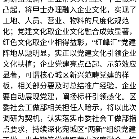
凸起，将甲士办理融入企业文化，实现了
工地、人员、营业、物料的尺度化规范
化；党建文化取企业文化融合成效显著，
红色文化取企业相得益彰，“红峰汇”党建
阵地从题明显，实正以党建文化引领企业
文化扶植；企业党建亮点凸起、示范效应
显著，可谓核心城区新兴范畴党建的样
板，相关部分要及时总结推广经验，企业
要自动展现党建，阐扬标杆引领感化。区
委社会工做部相关担任人暗示，将以此次
调研为契机，认实落实市委社会工做部指
点要求，持续深化宛城区“两新”组织党建