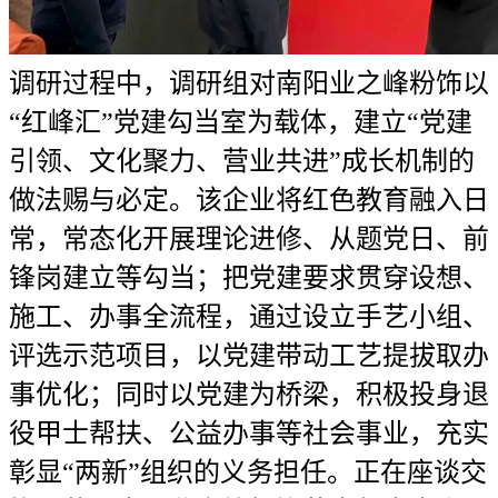
调研过程中，调研组对南阳业之峰粉饰以
“红峰汇”党建勾当室为载体，建立“党建
引领、文化聚力、营业共进”成长机制的
做法赐与必定。该企业将红色教育融入日
常，常态化开展理论进修、从题党日、前
锋岗建立等勾当；把党建要求贯穿设想、
施工、办事全流程，通过设立手艺小组、
评选示范项目，以党建带动工艺提拔取办
事优化；同时以党建为桥梁，积极投身退
役甲士帮扶、公益办事等社会事业，充实
彰显“两新”组织的义务担任。正在座谈交