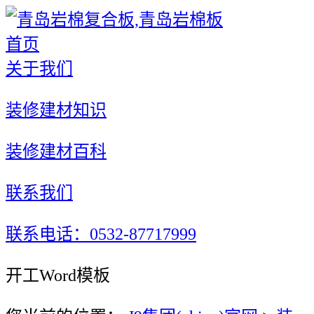
首页
关于我们
装修建材知识
装修建材百科
联系我们
联系电话：0532-87717999
开工Word模板