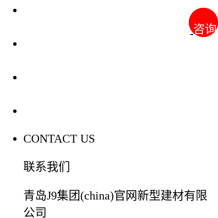
关于我们
咨询
咨询
装修建材知识
装修建材百科
联系我们
CONTACT US
联系我们
青岛J9集团(china)官网新型建材有限
公司