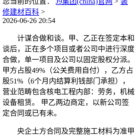
您当前的位置：
J9集团(china)官网
>
装
修建材百科
>
2026-06-26 20:54
计谋合做和谈。甲、乙正在签定本和
谈后，正在多个项目或者公司中进行深度
合做，单一项目及公司以固定股权分派。
甲方占股49%（公关费用自付），乙方占
股51%（6个月内结算利钱部门承担），
营业范畴包含核电工程内部：劳务，机械
设备租赁。 甲乙两边商定，以新公司签
定合同或已有未。
央企土方合同及完整施工材料为准甲