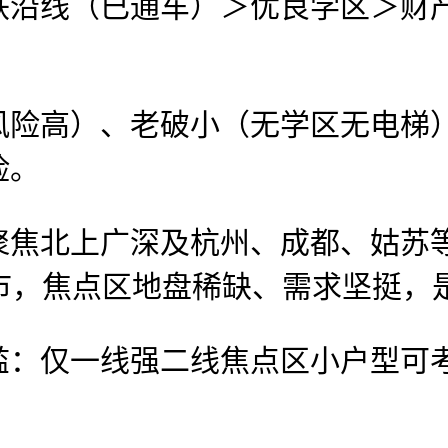
线（已通车）＞优良学区＞财产集
高）、老破小（无学区无电梯）
险。
焦北上广深及杭州、成都、姑苏等
市，焦点区地盘稀缺、需求坚挺，
仅一线强二线焦点区小户型可考