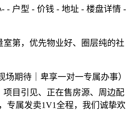
 - 价钱 - 地址 - 楼盘详情 -
室第，优先物业好、圈层纯的社
现场期待｜卑享一对一专属办事）
、项目引见、正在售房源、周边配
，专属发卖1V1全程，我们诚挚欢