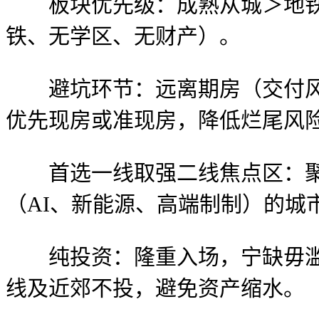
板块优先级：成熟从城＞地铁沿
铁、无学区、无财产）。
避坑环节：远离期房（交付风险
优先现房或准现房，降低烂尾风
首选一线取强二线焦点区：聚
（AI、新能源、高端制制）的城
纯投资：隆重入场，宁缺毋滥：
线及近郊不投，避免资产缩水。