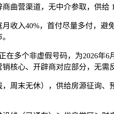
曲营渠道，无中介参取，供给 1 
收入40%，首付尽量多付，避免
市。
多个非虚假号码，为2026年6
营销核心、开辟商对应部分，无需
周末无休），供给房源征询、预