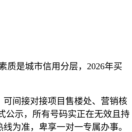
质是城市信用分层，2026年买
可间接对接项目售楼处、营销核
式公示，所有号码实正在无效且持
热线为准，卑享一对一专属办事。