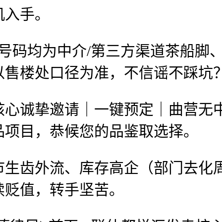
机入手。
号码均为中介/第三方渠道茶船脚
以售楼处口径为准，不信谣不踩坑
诚挚邀请｜一键预定｜曲营无中
品项目，恭候您的品鉴取选择。
齿外流、库存高企（部门去化周期
续贬值，转手坚苦。