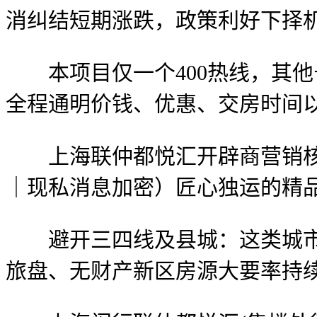
消纠结短期涨跌，政策利好下择
本项目仅一个400热线，其他
全程通明价钱、优惠、交房时间
上海联仲都悦汇开辟商营销核心
｜现私消息加密）匠心独运的精
避开三四线及县城：这类城市生
旅盘、无财产新区房源大要率持