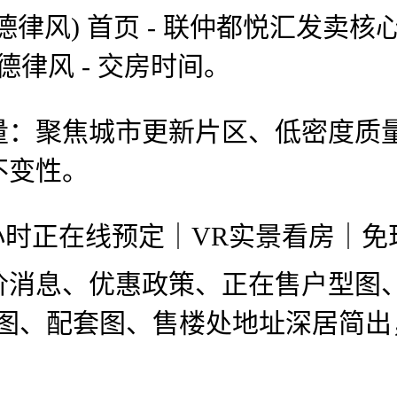
首页 - 联仲都悦汇发卖核心- - 户型
- 德律风 - 交房时间。
聚焦城市更新片区、低密度质量
不变性。
时正在线预定｜VR实景看房｜免
价消息、优惠政策、正在售户型图
图、配套图、售楼处地址深居简出