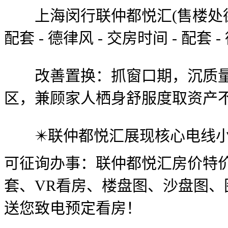
上海闵行联仲都悦汇(售楼处德律风) 
配套 - 德律风 - 交房时间 - 配套 
改善置换：抓窗口期，沉质量：
区，兼顾家人栖身舒服度取资产
✴️联仲都悦汇展现核心电线小
可征询办事：联仲都悦汇房价特
套、VR看房、楼盘图、沙盘图、
送您致电预定看房！