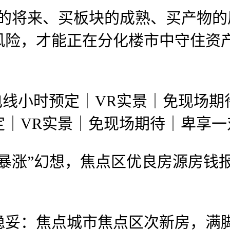
的将来、买板块的成熟、买产物的
风险，才能正在分化楼市中守住资
小时预定｜VR实景｜免现场期
定｜VR实景｜免现场期待｜卑享一
”幻想，焦点区优良房源房钱报答率
：焦点城市焦点区次新房，满脚