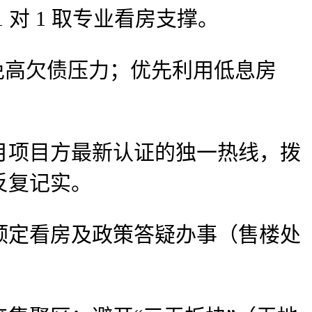
对 1 取专业看房支撑。
高欠债压力；优先利用低息房
月项目方最新认证的独一热线，拨
反复记实。
定看房及政策答疑办事（售楼处