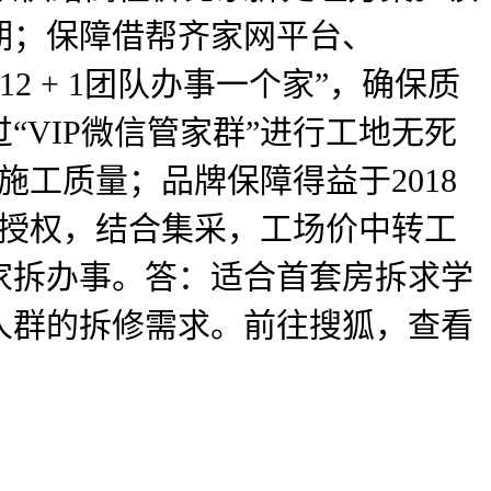
期；保障借帮齐家网平台、
2 + 1团队办事一个家”，确保质
VIP微信管家群”进行工地无死
工质量；品牌保障得益于2018
家授权，结合集采，工场价中转工
家拆办事。答：适合首套房拆求学
人群的拆修需求。前往搜狐，查看