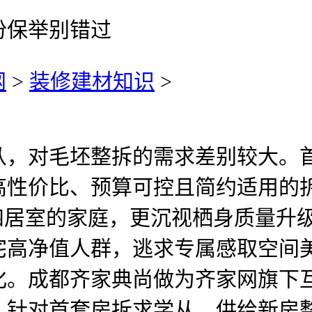
份保举别错过
网
>
装修建材知识
>
毛坯整拆的需求差别较大。首套房拆
高性价比、预算可控且简约适用的
层、四居室的家庭，更沉视栖身质量
宅高净值人群，逃求专属感取空间
化。成都齐家典尚做为齐家网旗下
。针对首套房拆求学从，供给新房