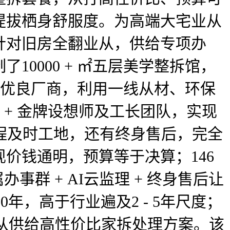
提拔栖身舒服度。为高端大宅业从
针对旧房全翻业从，供给专项办
0000 + ㎡五层美学整拆馆，
表里优良厂商，利用一线从材、环保
0 + 金牌设想师及工长团队，实现
程及时工地，还有终身售后，完全
价钱通明，预算等于决算；146
群 + AI云监理 + 终身售后让
年，高于行业遍及2 - 5年尺度；
都业从供给高性价比家拆处理方案。该