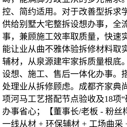
控、简约适用。对于改善型拆求
供给别墅大宅整拆设想办事，全
事，兼顾施工效率取质量，快速实现
能让业从曲不雅体验拆修材料取实
辅材，从泉源建牢家拆质量根底。该
设想、施工、售后一体化办事。
处理业从拆修顾虑。成都齐家典尚
项河马工艺搭配节点验收及18项“
办事省心；【董事长/老板 - 粉丝
一线从材 + 环保辅材 + 工场