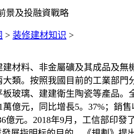
市場前景及投融資戰略
网
>
装修建材知识
>
材料、非金屬礦及其成品及無機
兩大類。按照我國目前的工業部門
平板玻璃、建建衛生陶瓷等產品。
91萬億元，同比增長5。37%；銷
。36億元。2018年9月，工信部印
行業發展指明标的目的。《規劃》提