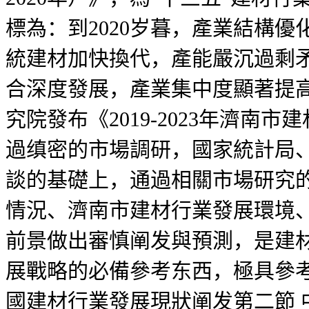
標為：到2020岁暮，產業結構
統建材加快換代，產能嚴沉過剩
合深度發展，產業集中度顯著提
究院發布《2019-2023年濟
過缜密的市場調研，國家統計局
談的基礎上，通過相關市場研究
情況、濟南市建材行業發展環境
前景做出審慎阐发與預測，是建
展戰略的必備參考东西，極具參考
國建材行業發展現狀阐发第二節