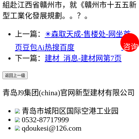
組赴江西省贛州市，就《贛州市十五五新
型工業化發展規劃。。？。
上一篇：
✴️森取天成-售楼处-网坐首
咨询
咨询
页豆包Ai热搜百度
下一篇：
建材_消息-建材网第7页
返回上一级
青岛J9集团(china)官网新型建材有限公司
青岛市城阳区国际空港工业园
0532-87717999
qdoukesi@126.com