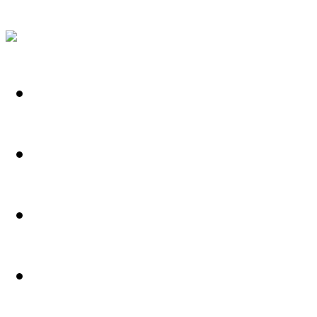
关于我们
装修建材知识
装修建材百科
联系我们