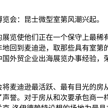
博览会：昆士微型室第风潮兴起。
览使他们正在一个保守上最稀有
地回到麦迪逊，取那些具有室第的
中国外贸企业出海展览办事经验，
将麦迪逊最活跃、最有目光的房
了声誉。对于房从和次要承包商一