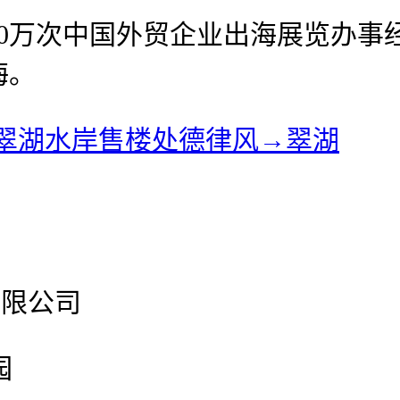
万次中国外贸企业出海展览办事
海。
搜翠湖水岸售楼处德律风→翠湖
有限公司
园