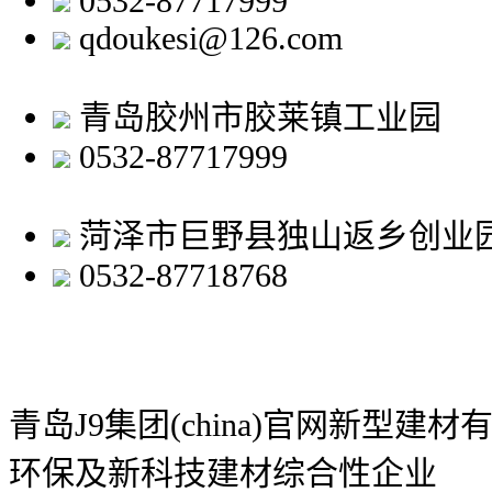
0532-87717999
qdoukesi@126.com
青岛胶州市胶莱镇工业园
0532-87717999
菏泽市巨野县独山返乡创业
0532-87718768
青岛J9集团(china)官网新型建材
环保及新科技建材综合性企业