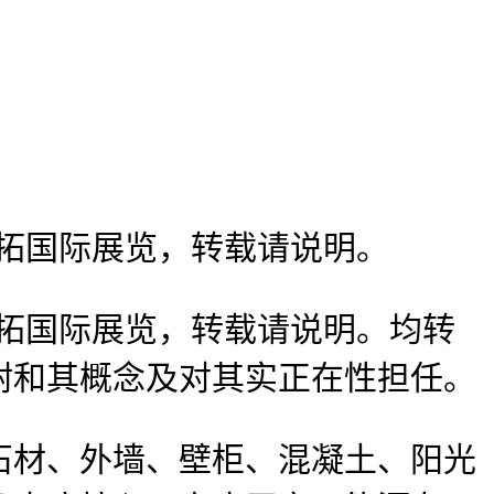
拓国际展览，转载请说明。
拓国际展览，转载请说明。均转
附和其概念及对其实正在性担任。
材、外墙、壁柜、混凝土、阳光