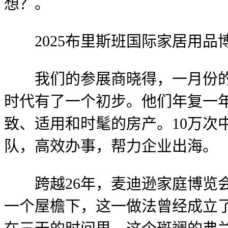
想？。
2025布里斯班国际家居用品
我们的参展商晓得，一月份的展
时代有了一个初步。他们年复一年
致、适用和时髦的房产。10万次
队，高效办事，帮力企业出海。
跨越26年，麦迪逊家庭博览会
一个屋檐下，这一做法曾经成立