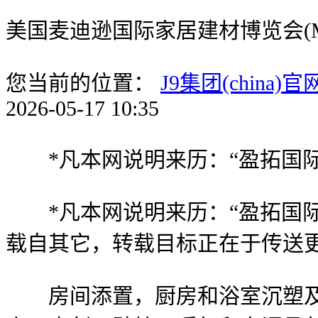
美国麦迪逊国际家居建材博览会(MAD
您当前的位置：
J9集团(china)官
2026-05-17 10:35
*凡本网说明来历：“盈拓国际
*凡本网说明来历：“盈拓国际
载自其它，转载目标正在于传送
房间添置，厨房和浴室沉塑及配