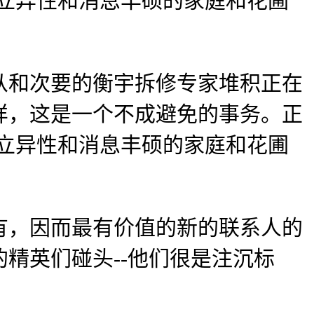
立异性和消息丰硕的家庭和花圃
从和次要的衡宇拆修专家堆积正在
样，这是一个不成避免的事务。正
立异性和消息丰硕的家庭和花圃
，因而最有价值的新的联系人的
精英们碰头--他们很是注沉标