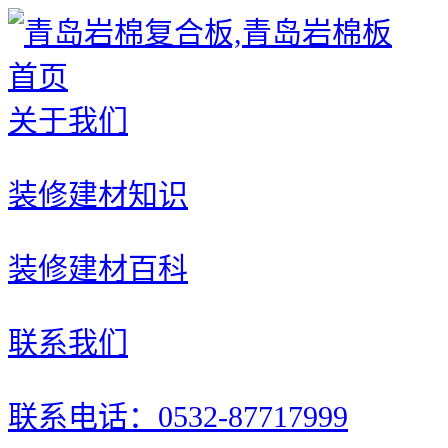
首页
关于我们
装修建材知识
装修建材百科
联系我们
联系电话：0532-87717999