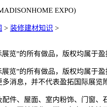
ISONHOME EXPO)
网
>
装修建材知识
>
展览”的所有做品，版权均属于盈
展览”的所有做品，版权均属于盈
更多消息，并不代表盈拓国际展览
件、屋面、室内粉饰、门窗、石