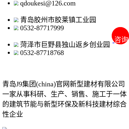
qdoukesi@126.com
青岛胶州市胶莱镇工业园
0532-87717999
咨询
咨询
菏泽市巨野县独山返乡创业园
0532-87718768
青岛J9集团(china)官网新型建材有限公司
一家从事科研、生产、销售、施工于一体
的建筑节能与新型环保及新科技建材综合
性企业