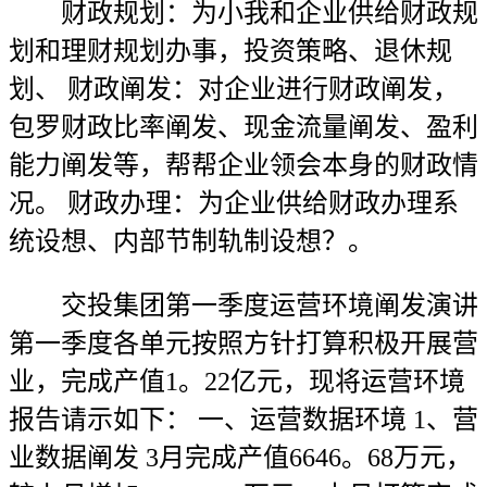
财政规划：为小我和企业供给财政规
划和理财规划办事，投资策略、退休规
划、 财政阐发：对企业进行财政阐发，
包罗财政比率阐发、现金流量阐发、盈利
能力阐发等，帮帮企业领会本身的财政情
况。 财政办理：为企业供给财政办理系
统设想、内部节制轨制设想？。
交投集团第一季度运营环境阐发演讲
第一季度各单元按照方针打算积极开展营
业，完成产值1。22亿元，现将运营环境
报告请示如下： 一、运营数据环境 1、营
业数据阐发 3月完成产值6646。68万元，