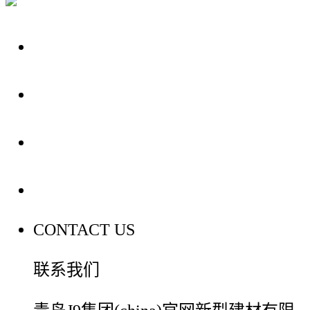
关于我们
装修建材知识
装修建材百科
联系我们
CONTACT US
联系我们