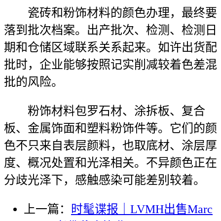
瓷砖和粉饰材料的颜色办理，最终要
落到批次档案。出产批次、检测、检测日
期和仓储区域联系关系起来。如许出货配
批时，企业能够按照记实削减较着色差混
批的风险。
粉饰材料包罗石材、涂拆板、复合
板、金属饰面和塑料粉饰件等。它们的颜
色不只来自表层颜料，也取底材、涂层厚
度、概况处置和光泽相关。不异颜色正在
分歧光泽下，感触感染可能差别较着。
上一篇：
时髦谍报｜LVMH出售Marc