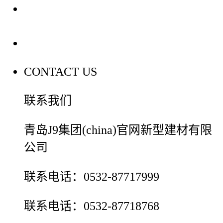
装修建材百科
联系我们
CONTACT US
联系我们
青岛J9集团(china)官网新型建材有限
公司
联系电话：0532-87717999
联系电话：0532-87718768