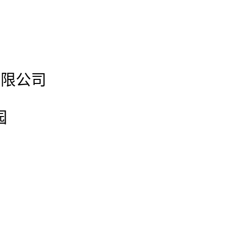
有限公司
园