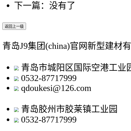
下一篇：没有了
返回上一级
青岛J9集团(china)官网新型建材
青岛市城阳区国际空港工业
0532-87717999
qdoukesi@126.com
青岛胶州市胶莱镇工业园
0532-87717999