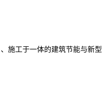
售、施工于一体的建筑节能与新型