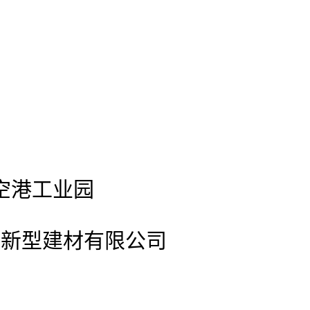
空港工业园
官网新型建材有限公司