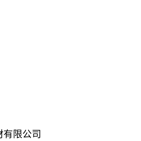
建材有限公司