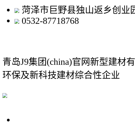
菏泽市巨野县独山返乡创业
0532-87718768
青岛J9集团(china)官网新型建材
环保及新科技建材综合性企业
关于我们