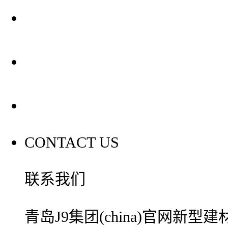
装修建材知识
装修建材百科
联系我们
CONTACT US
联系我们
青岛J9集团(china)官网新型