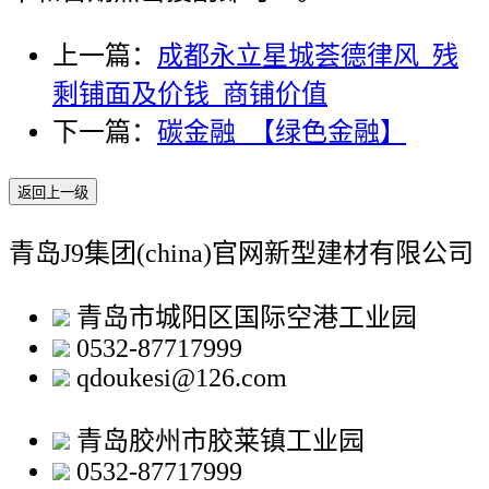
上一篇：
成都永立星城荟德律风_残
剩铺面及价钱_商铺价值
下一篇：
碳金融_【绿色金融】
返回上一级
青岛J9集团(china)官网新型建材有限公司
青岛市城阳区国际空港工业园
0532-87717999
qdoukesi@126.com
青岛胶州市胶莱镇工业园
0532-87717999