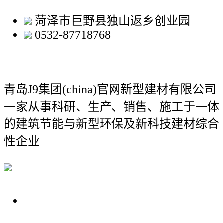
菏泽市巨野县独山返乡创业园
0532-87718768
青岛J9集团(china)官网新型建材有限公司
一家从事科研、生产、销售、施工于一体
的建筑节能与新型环保及新科技建材综合
性企业
关于我们