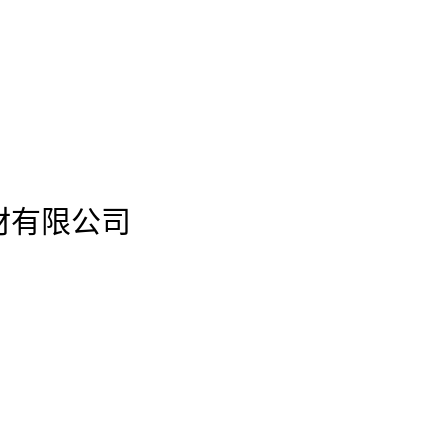
建材有限公司