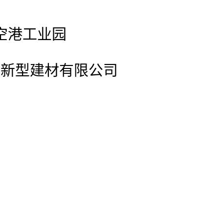
空港工业园
官网新型建材有限公司