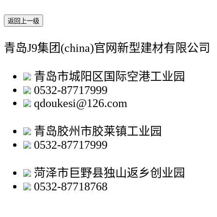
返回上一级
青岛J9集团(china)官网新型建材有限公司
青岛市城阳区国际空港工业园
0532-87717999
qdoukesi@126.com
青岛胶州市胶莱镇工业园
0532-87717999
菏泽市巨野县独山返乡创业园
0532-87718768