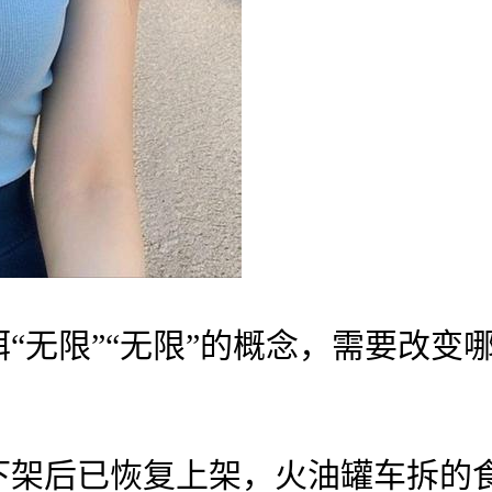
无限”“无限”的概念，需要改变
后已恢复上架，火油罐车拆的食