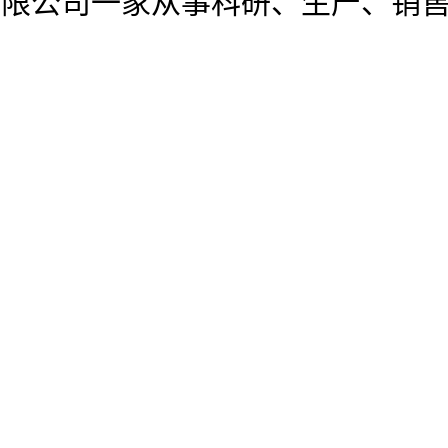
有限公司
一家从事科研、生产、销