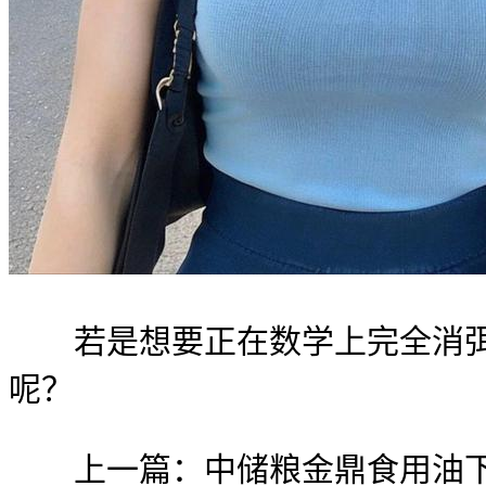
若是想要正在数学上完全消弭“
呢？
上一篇：中储粮金鼎食用油下架