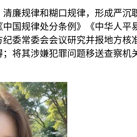
清廉规律和糊口规律，形成严沉职
《中国规律处分条例》《中华人平
方纪委常委会会议研究并报地方核
得；将其涉嫌犯罪问题移送查察机