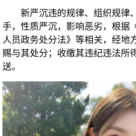
新严沉违的规律、组织规律、
手，性质严沉，影响恶劣，根据
人员政务处分法》等相关，经地
赐与其处分；收缴其违纪违法所
送。