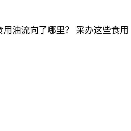
用油流向了哪里？ 采办这些食用