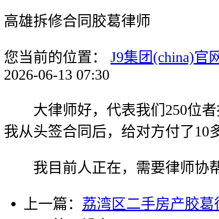
高雄拆修合同胶葛律师
您当前的位置：
J9集团(china)官
2026-06-13 07:30
大律师好，代表我们250位者
我从头签合同后，给对方付了10
我目前人正在，需要律师协帮
上一篇：
荔湾区二手房产胶葛