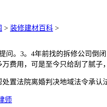
网
>
装修建材百科
>
提问。3。4年前找的拆修公司倒
多万费用，可是至今只给刮了腻子
处置法院离婚判决地域法令承认
律师