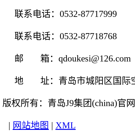
联系电话：0532-87717999
联系电话：0532-87718768
邮 箱：qdoukesi@126.com
地 址：青岛市城阳区国际
版权所有：青岛J9集团(china)
|
网站地图
|
XML