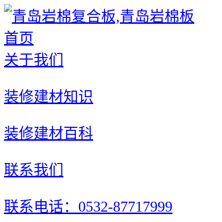
首页
关于我们
装修建材知识
装修建材百科
联系我们
联系电话：0532-87717999