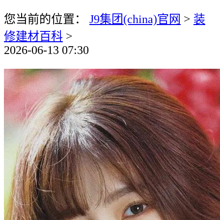
您当前的位置：
J9集团(china)官网
>
装
修建材百科
>
2026-06-13 07:30