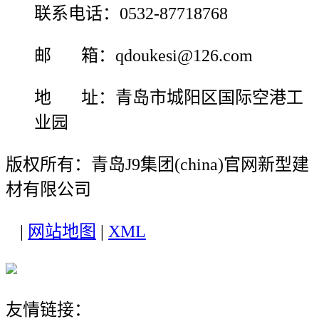
联系电话：0532-87718768
邮 箱：qdoukesi@126.com
地 址：青岛市城阳区国际空港工
业园
版权所有：青岛J9集团(china)官网新型建
材有限公司
|
网站地图
|
XML
友情链接：