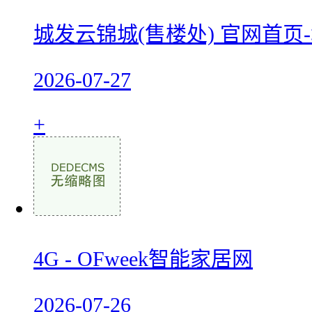
城发云锦城(售楼处) 官网首页
2026-07-27
+
4G - OFweek智能家居网
2026-07-26