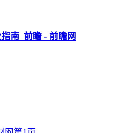
南_前瞻 - 前瞻网
材网第1页