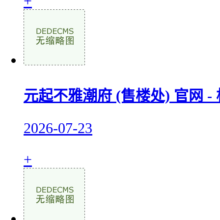
+
元起不雅潮府 (售楼处) 官网 
2026-07-23
+