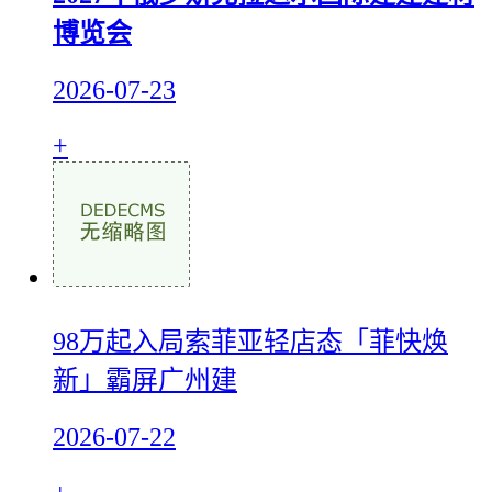
博览会
2026-07-23
+
98万起入局索菲亚轻店态「菲快焕
新」霸屏广州建
2026-07-22