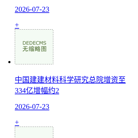
2026-07-23
+
中国建建材料科学研究总院增资至
334亿增幅约2
2026-07-23
+