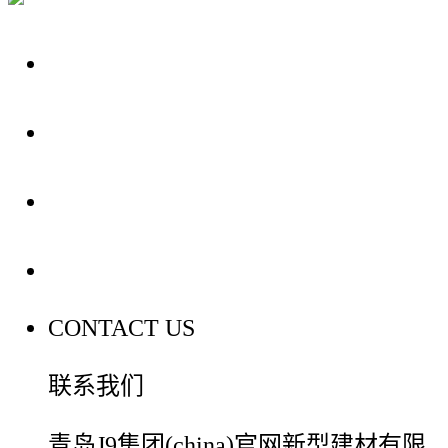
关于我们
装修建材知识
装修建材百科
联系我们
CONTACT US
联系我们
青岛J9集团(china)官网新型建材有限