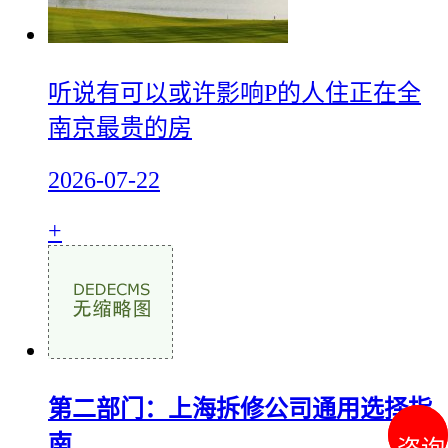
听说有可以或许影响P的人住正在全
南京最贵的房
2026-07-22
+
第二部门：上海拆修公司通用选择指
南