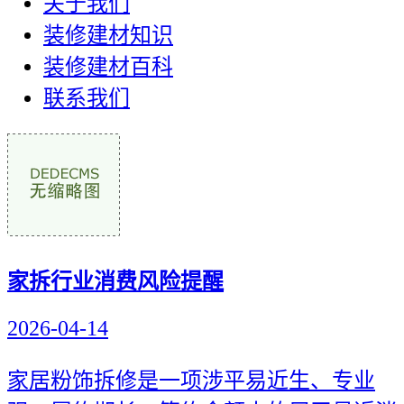
关于我们
装修建材知识
装修建材百科
联系我们
家拆行业消费风险提醒
2026-04-14
家居粉饰拆修是一项涉平易近生、专业