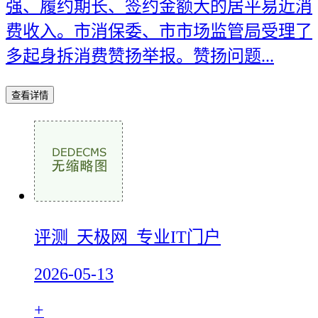
强、履约期长、签约金额大的居平易近消
费收入。市消保委、市市场监管局受理了
多起身拆消费赞扬举报。赞扬问题...
查看详情
评测_天极网_专业IT门户
2026-05-13
+