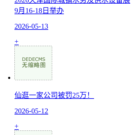
2026天津国际城镇水务及供水设备展
9月16-18日举办
2026-05-13
+
仙逛一家公司被罚25万！
2026-05-12
+