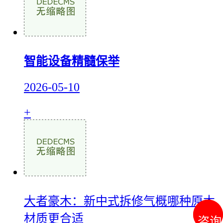
智能设备精髓保举
2026-05-10
+
大者豪木：新中式拆修气概哪种原木
材质更合适
咨询
咨询