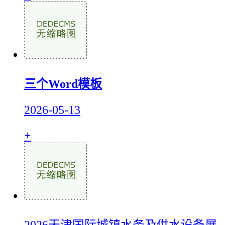
三个Word模板
2026-05-13
+