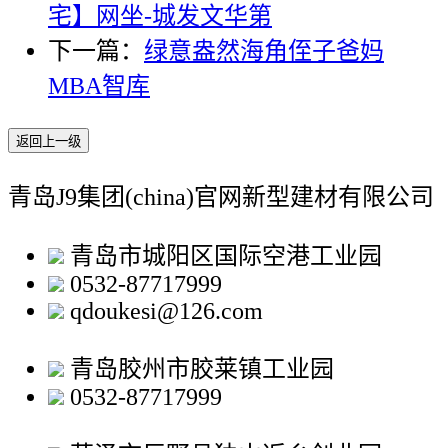
宅】网坐-城发文华第
下一篇：
绿意盎然海角侄子爸妈
MBA智库
返回上一级
青岛J9集团(china)官网新型建材有限公司
青岛市城阳区国际空港工业园
0532-87717999
qdoukesi@126.com
青岛胶州市胶莱镇工业园
0532-87717999