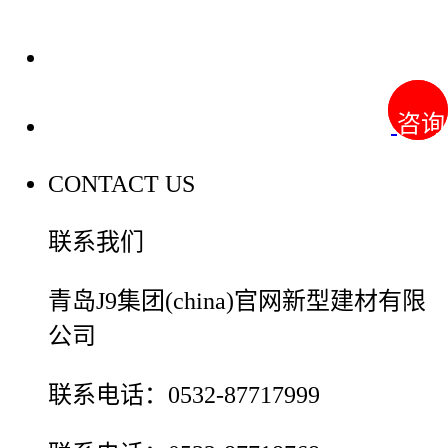
装修建材百科
联系我们
咨询
咨询
CONTACT US
联系我们
青岛J9集团(china)官网新型建材有限
公司
联系电话：0532-87717999