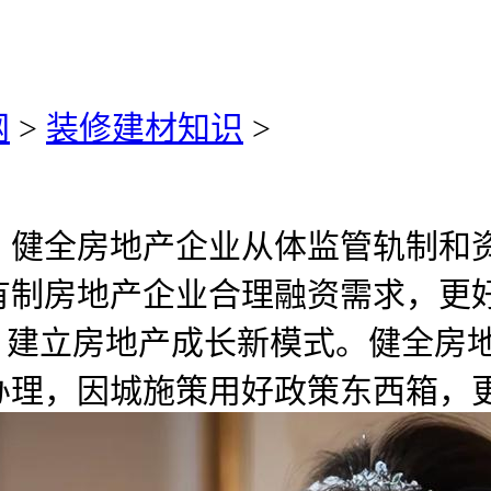
网
>
装修建材知识
>
全房地产企业从体监管轨制和资
有制房地产企业合理融资需求，更
，建立房地产成长新模式。健全房
办理，因城施策用好政策东西箱，