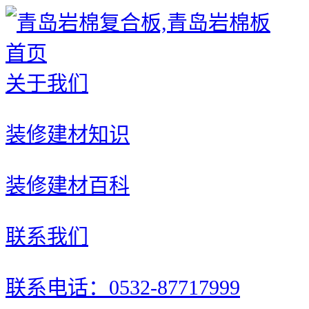
首页
关于我们
装修建材知识
装修建材百科
联系我们
联系电话：0532-87717999